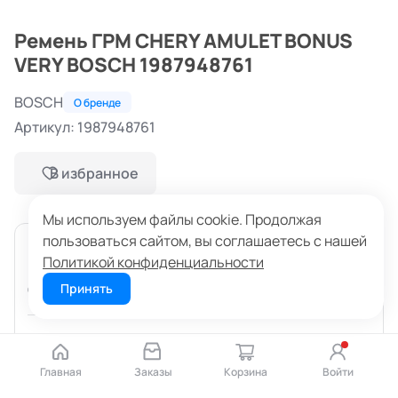
Ремень ГРМ CHERY AMULET BONUS
VERY BOSCH 1987948761
BOSCH
О бренде
Артикул: 1987948761
В избранное
Мы используем файлы cookie. Продолжая
пользоваться сайтом, вы соглашаетесь с нашей
Сегодня
Политикой конфиденциальности
В наличии: 1 шт
Принять
Склад: Миасс, ул. Романенко, 32
830 ₽
Главная
Заказы
Корзина
Войти
В корзину