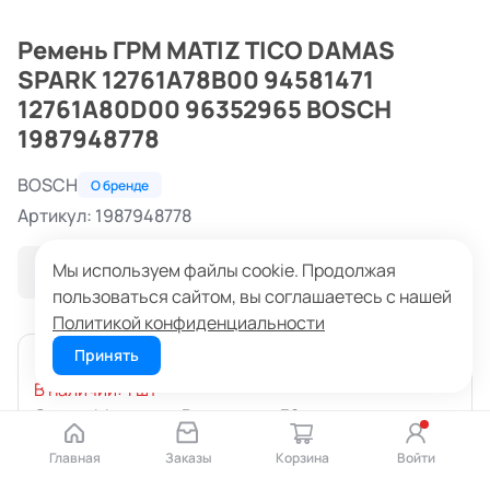
Ремень ГРМ MATIZ TICO DAMAS
SPARK 12761А78В00 94581471
12761A80D00 96352965 BOSCH
1987948778
BOSCH
О бренде
Артикул: 1987948778
Мы используем файлы cookie. Продолжая
В избранное
пользоваться сайтом, вы соглашаетесь с нашей
Политикой конфиденциальности
Принять
Сегодня
В наличии: 1 шт
Склад: Миасс, ул. Романенко, 32
Главная
Заказы
Корзина
Войти
660 ₽